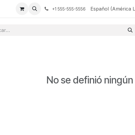
ita
Contáctenos
Español (América L
+1 555-555-5556
No se definió ningún