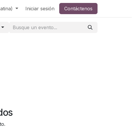
atina)
Iniciar sesión
Contáctenos
s
dos
to.